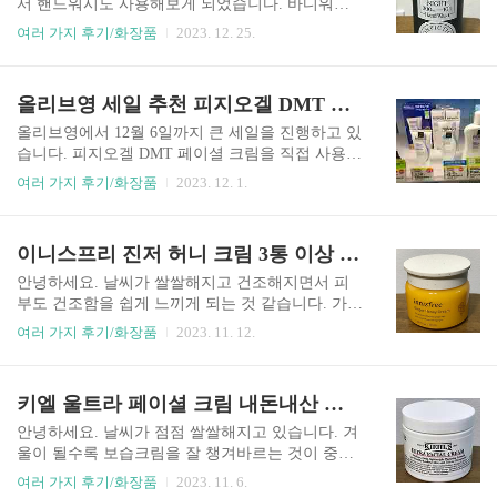
카오선물하기에도 입점되어있어서 편하게 구입하
서 핸드워시도 사용해보게 되었습니다. 바디워시
고 선물할 수 있습니다. 논픽션 공식몰 가격과 카
는 오픈암스 향이었는데, 핸드워시는 젠틀나잇 향
여러 가지 후기/화장품
2023. 12. 25.
카오 선물하기 가격은 300ml 기준으로 39000원입
입니다. 두 향이 어떻게 달랐고 어떤 특징이 있다고
니다.인터넷 최저가는 3만원 중반 대입니다. 용기
느꼈는지 솔직하게 적어보려고 합니다. 가격과 다
는 눌러서 짜는 방식입니다. 입구는 눌러서 열었다
른 향 정보도 간단히 알아보겠습니다. 논픽션 젠틀
올리브영 세일 추천 피지오겔 DMT 페이셜 크림 내돈내산 솔직후기
닫았다 할 수 있습니다.공식몰에서 구입하실 경우
나잇 핸드워시 솔직후기 가격 논픽션 핸드워시 300
옵션으로 펌프(1000원)를 추가..
ml 가격은 논픽션 공식몰, 카카오 선물하기에서 34
올리브영에서 12월 6일까지 큰 세일을 진행하고 있
000원입니다. 향 종류 총 7가지 종류의 향이 있습니
습니다. 피지오겔 DMT 페이셜 크림을 직접 사용해
다. 1. 상탈크림(부드러운 우디향, 샌달우드, 무화
본 솔직한 후기를 작성해 보겠습니다. 올리브영 세
여러 가지 후기/화장품
2023. 12. 1.
과, 카다멈 향) 2. 젠틀나잇(바닐라와 머스크, 포근
일 추천 피지오겔 DMT 페이셜 크림 솔직 후기 올
하고 중성적인 우디향) 3. 가이악플라워(와일드 로
리브영 매장에 가서 피지오겔 코너에 갔더니 DMT
즈, 달콤한 오리엔탈 플로럴 향) 4. 포겟미낫(스파
페이셜 크림에 2023 올리브영 어워즈에서 수상했
이니스프리 진저 허니 크림 3통 이상 내돈내산 사용후기
이시 그린향, 바질, 핑크 페퍼) 5. 인더샤워(시트러
다는 표시가 되어있었습니다. 피지오겔은 독일 브
스 우디향,..
랜드이고, 기초 화장품으로 유명합니다. Daily Mois
안녕하세요. 날씨가 쌀쌀해지고 건조해지면서 피
ture Therapy의 앞글자를 따서 DMT 크림이라고 불
부도 건조함을 쉽게 느끼게 되는 것 같습니다. 가
립니다. 데일리 모이스처 테라피(DMT) 페이셜 크
을, 겨울에 바르기 적당한, 보습력 좋은 크림인 이
여러 가지 후기/화장품
2023. 11. 12.
림이 있고, DMT 인텐시브 페이셜 크림이 있습니
니스프리 진저 허니 크림 후기를 솔직하게 작성해
다. DMT 페이셜 크림은 건조하고 민감한 피부를
보겠습니다. 2년 이상 사용했고, 최소 3통 이상 사
위한 제품이라고 쓰여있고, DMT 인텐시브 페이셜
용했습니다. 이니스프리 진저 허니 크림 3통 이상
키엘 울트라 페이셜 크림 내돈내산 솔직후기(질감, 유분)
크림은 아주 건조하고 민감한 피부를 위한 제품이
사용후기 이니스프리 온라인몰에는 안 보이는데,
라고 ..
오프라인 매장에서는 판매하고 있다고 합니다. 공
안녕하세요. 날씨가 점점 쌀쌀해지고 있습니다. 겨
식몰 말고 판매하는 다른 사이트가 많습니다. 인터
울이 될수록 보습크림을 잘 챙겨바르는 것이 중요
넷 최저가로는 1만원 초반대입니다. 용량은 50ml입
한 것 같습니다. 이번에는 키엘 울트라 페이셜 크림
여러 가지 후기/화장품
2023. 11. 6.
니다. 제주 유채꿀과 생강을 배합한 지니 콤플렉스
을 구입해서 사용해본 후기를 쓰려고 합니다. 질감