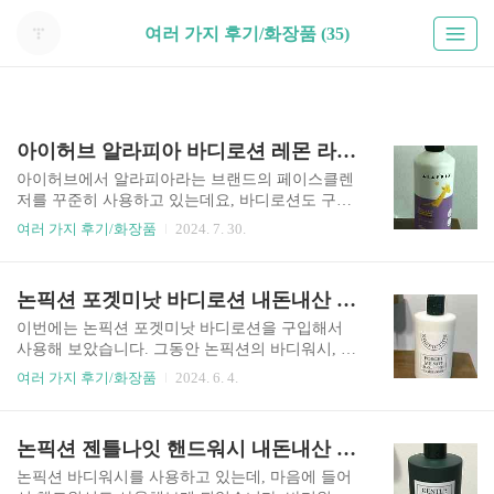
여러 가지 후기/화장품 (35)
아이허브 알라피아 바디로션 레몬 라벤더향 내돈내산 후기
아이허브에서 알라피아라는 브랜드의 페이스클렌
저를 꾸준히 사용하고 있는데요, 바디로션도 구입
해 봤습니다. 레몬 라벤더향 바디로션을 사용해 본
여러 가지 후기/화장품
2024. 7. 30.
솔직 후기를 적어보려고 합니다. 아이허브 알라피
아 바디로션 레몬 라벤더향 후기 알라피아 바디로
션은 아이허브에서 구입했고, 가격은 11400원 정도
논픽션 포겟미낫 바디로션 내돈내산 후기(가격, 향, 질감)
였습니다. 가격은 환율에 따라 바뀔 수 있습니다.용
량은 473ml입니다. 양에 비해 가격이 비싸지 않은
이번에는 논픽션 포겟미낫 바디로션을 구입해서
편이고, 품질도 만족스러웠습니다. Alaffia 레몬 라
사용해 보았습니다. 그동안 논픽션의 바디워시, 핸
벤더 바디로션 보러가기 몇 년 전에 아이허브에서
드워시, 핸드크림을 사용해 봤었는데 바디로션은
여러 가지 후기/화장품
2024. 6. 4.
알라피아의 페이스 클렌저를 구입해서 사용해 봤
처음 써봅니다. 가격이 얼마인지, 향과 질감은 어땠
는데, 세척력도 좋고 트러블도 일어나지 않아 꾸준
는지 솔직하게 적어보겠습니다. 논픽션 포겟미낫
히 사용하고 있습니다. 지금까지 6통 이상은 사용
바디로션 내돈내산 후기 논픽션 제품을 구입할 수
논픽션 젠틀나잇 핸드워시 내돈내산 솔직후기(가격, 향)
한 것 같습니다. 페이스클렌저만 사용해 봤고, 다른
있는 곳은 많은데요, 기본적으로 오프라인 매장이
제품들은 사용해 본 적..
나 온라인 공식 스토어에서 구입할 수 있습니다.카
논픽션 바디워시를 사용하고 있는데, 마음에 들어