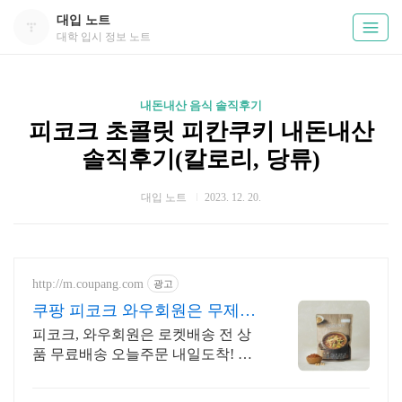
대입 노트
대학 입시 정보 노트
내돈내산 음식 솔직후기
피코크 초콜릿 피칸쿠키 내돈내산
솔직후기(칼로리, 당류)
대입 노트
2023. 12. 20.
http://m.coupang.com
광고
쿠팡 피코크 와우회원은 무제한
무료 배송
피코크, 와우회원은 로켓배송 전 상
품 무료배송 오늘주문 내일도착! 꼭
필요한 제품은 쿠팡에서 더 저렴하
게, 로켓배송으로 더 빠르게!