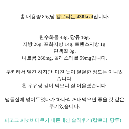
총 내용량 85g당
칼로리는
438kcal
입니다.
탄수화물 43g,
당류 16g
,
지방 26g, 포화지방 14g, 트랜스지방 1g,
단백질 8g,
나트륨 268mg, 콜레스테롤 59mg입니다.
쿠키라서 달긴 하지만, 미친 듯이 달달한 정도는 아니었
습니다.
흰 우유랑 같이 먹으니 잘 어울렸습니다.
냉동실에 넣어두었다가 하나씩 꺼내먹으면 좋을 것 같은
쿠키였습니다.
피코크 피넛버터쿠키 내돈내산 솔직후기(칼로리, 당류)