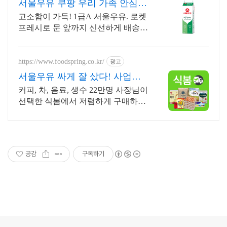
서울우유 쿠팡 우리 가족 안심
우유
고소함이 가득! 1급A 서울우유. 로켓
프레시로 문 앞까지 신선하게 배송!
와우회원 무료배송, 30일 반품. 신선
한 서울우유를 믿고 구매하세요!
https://www.foodspring.co.kr/
광고
서울우유 싸게 잘 샀다! 사업자
전용 특가
커피, 차, 음료, 생수 22만명 사장님이
선택한 식봄에서 저렴하게 구매하세
요!
공감
구독하기