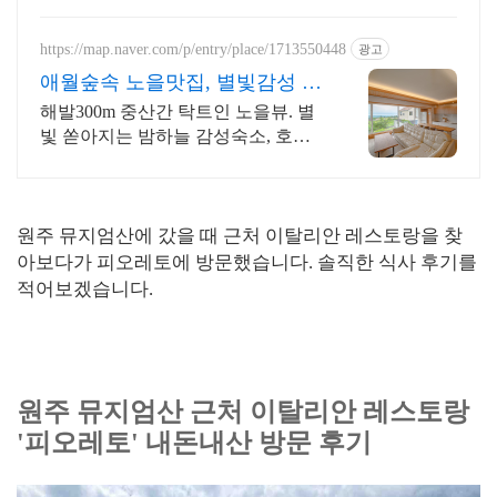
https://map.naver.com/p/entry/place/1713550448
광고
애월숲속 노을맛집, 별빛감성 아
기용품 완벽구비, 대가족
해발300m 중산간 탁트인 노을뷰. 별
빛 쏟아지는 밤하늘 감성숙소, 호텔
급청결도 최대 14인 복층 독채, 5개의
침대와 넓은 다이닝룸으로 프라이빗
한 대가족 여행
원주 뮤지엄산에 갔을 때 근처 이탈리안 레스토랑을 찾
아보다가 피오레토에 방문했습니다. 솔직한 식사 후기를
적어보겠습니다.
원주 뮤지엄산 근처 이탈리안 레스토랑
'피오레토' 내돈내산 방문 후기