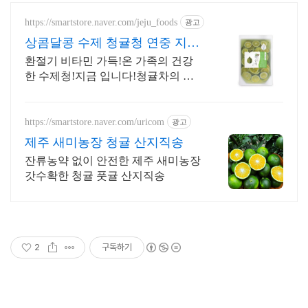
https://smartstore.naver.com/jeju_foods
광고
상콤달콩 수제 청귤청 연중 지속
구매 가능
환절기 비타민 가득!온 가족의 건강
한 수제청!지금 입니다!청귤차의 계
절이 왔어요
https://smartstore.naver.com/uricom
광고
제주 새미농장 청귤 산지직송
잔류농약 없이 안전한 제주 새미농장
갓수확한 청귤 풋귤 산지직송
2
구독하기