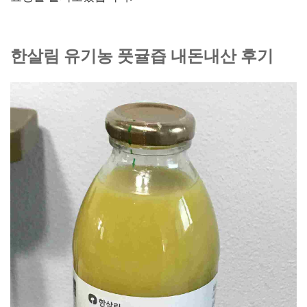
한살림 유기농 풋귤즙 내돈내산 후기